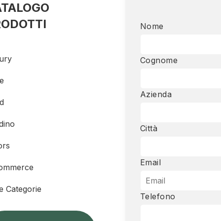
ATALOGO
RODOTTI
Nome
ury
Cognome
e
Azienda
d
dino
Città
ors
Email
ommerce
re Categorie
Telefono