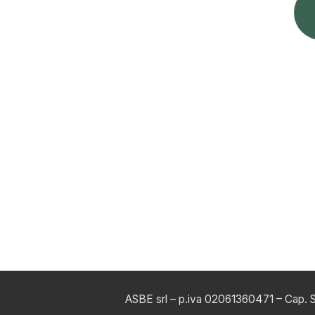
ASBE srl – p.iva 02061360471
– Cap. 