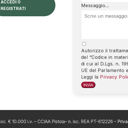
ACCEDI O
Messaggio...
REGISTRATI
Autorizzo il trattame
del “Codice in materi
di cui al D.Lgs. n.
UE del Parlamento e
Leggi la
Privacy Poli
INVIA
Soc. € 10.000 i.v.
– CCIAA Pistoia– n. isc. REA PT-612226 –
Priva