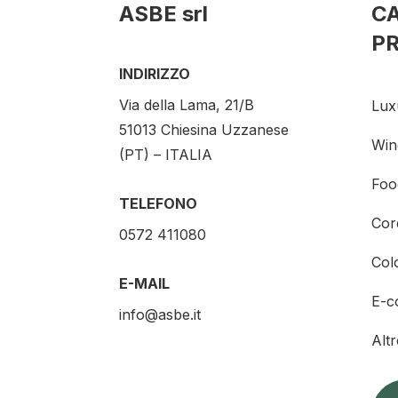
ASBE srl
C
P
INDIRIZZO
Via della Lama, 21/B
Lux
51013 Chiesina Uzzanese
Win
(PT) – ITALIA
Foo
TELEFONO
Cor
0572 411080
Col
E-MAIL
E-c
info@asbe.it
Alt