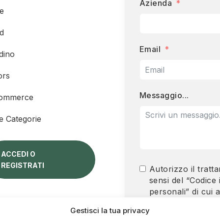
Azienda
e
d
Email
dino
ors
Messaggio...
ommerce
re Categorie
ACCEDI O
REGISTRATI
Autorizzo il tratt
sensi del “Codice 
personali” di cui 
Regolamento UE d
Gestisci la tua privacy
Europeo 2016/67