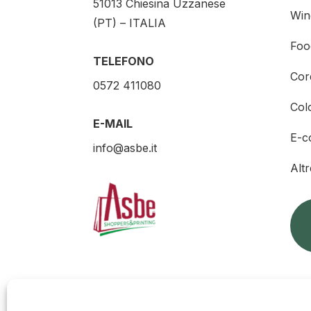
51013 Chiesina Uzzanese
Win
(PT) – ITALIA
Foo
TELEFONO
Cor
0572 411080
Col
E-MAIL
E-c
info@asbe.it
Alt