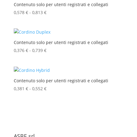
0,141 €
Contenuto solo per utenti registrati e collegati
a
0,578
€
-
0,813
€
Fascia
0,600 €
di
prezzo:
da
0,578 €
Contenuto solo per utenti registrati e collegati
a
0,376
€
-
0,739
€
Fascia
0,813 €
di
prezzo:
da
0,376 €
Contenuto solo per utenti registrati e collegati
a
0,381
€
-
0,552
€
Fascia
0,739 €
di
prezzo:
da
0,381 €
a
0,552 €
ASBE srl